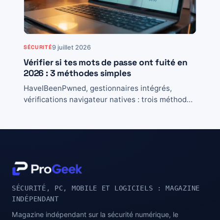
9 juillet 2026
SÉCURITÉ
Vérifier si tes mots de passe ont fuité en
2026 : 3 méthodes simples
HaveIBeenPwned, gestionnaires intégrés,
vérifications navigateur natives : trois méthodes
qui se complètent, et la checklist concrète si une
fuite te concerne.
SÉCURITÉ, PC, MOBILE ET LOGICIELS : MAGAZINE
INDÉPENDANT
Magazine indépendant sur la sécurité numérique, le